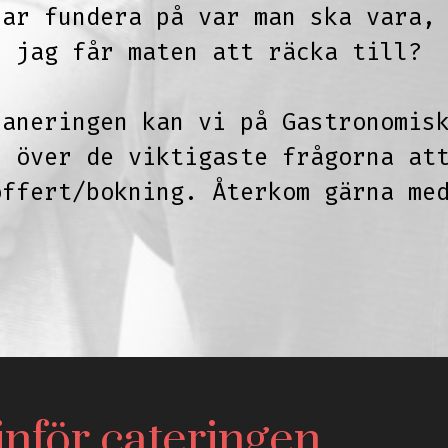
jar fundera på var man ska vara,
r jag får maten att räcka till?
laneringen kan vi på Gastronomis
n över de viktigaste frågorna at
offert/bokning. Återkom gärna me
inför cateringen