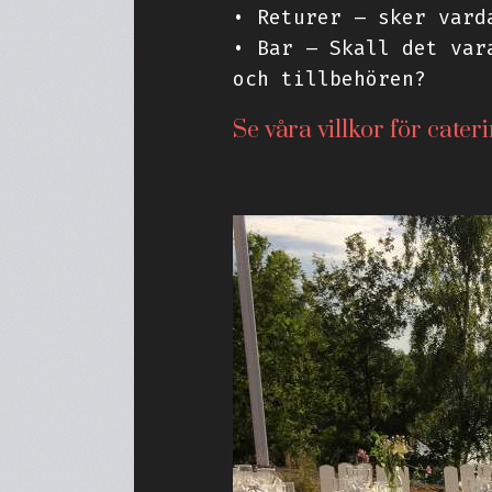
• Returer – sker vard
• Bar – Skall det var
och tillbehören?
Se våra villkor för cater