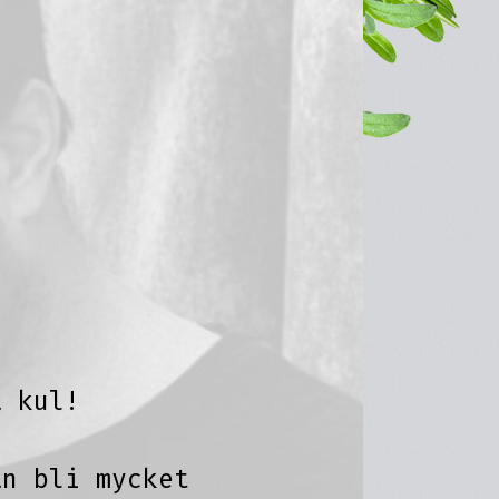
a kul!
an bli mycket