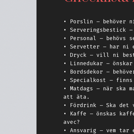
• Porslin – behöver n
• Serveringsbestick –
• Personal – behövs s
• Servetter – har ni 
• Dryck – vill ni bes
• Linnedukar – önskar
• Bordsdekor – behöve
• Specialkost – finns
• Matdags – när ska m
att äta.
• Fördrink – Ska det 
• Kaffe – önskas kaff
avec?
• Ansvarig – vem tar 