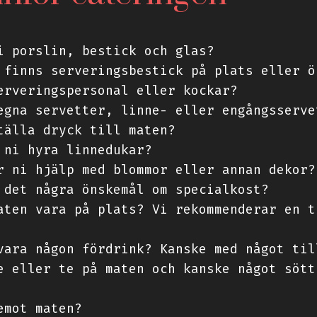
i porslin, bestick och glas?
 finns serveringsbestick på plats eller ö
erveringspersonal eller kockar?
egna servetter, linne- eller engångsserve
tälla dryck till maten?
 ni hyra linnedukar?
r ni hjälp med blommor eller annan dekor?
 det några önskemål om specialkost?
aten vara på plats? Vi rekommenderar en t
vara någon fördrink? Kanske med något til
e eller te på maten och kanske något sött
emot maten?