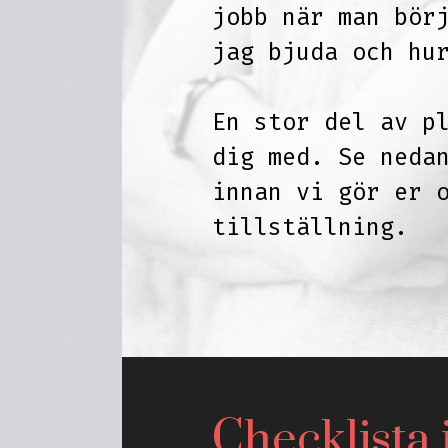
jobb när man bör
jag bjuda och hu
En stor del av p
dig med. Se neda
innan vi gör er 
tillställning.
Checklista 